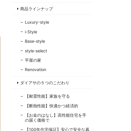
商品ラインナップ
0
Luxuryｰstyle
i-Style
Base-style
お
style-select
フ
平屋の家
Renovation
ダイアサの５つのこだわり
【耐震性能】家族を守る
【断熱性能】快適かつ経済的
【お金のはなし】高性能住宅を手
の届く価格で
【100年住宅保証】安心で安全な暮